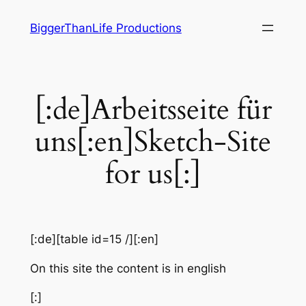
Zum
BiggerThanLife Productions
Inhalt
springen
[:de]Arbeitsseite für
uns[:en]Sketch-Site
for us[:]
[:de][table id=15 /][:en]
On this site the content is in english
[:]