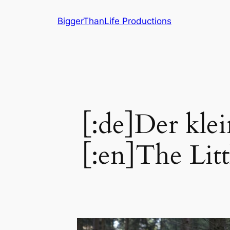
Zum
BiggerThanLife Productions
Inhalt
springen
[:de]Der kl
[:en]The Lit