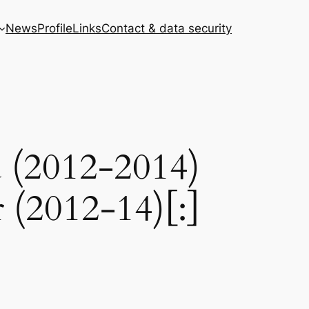
News
Profile
Links
Contact & data security
 (2012-2014)
 (2012-14)[:]